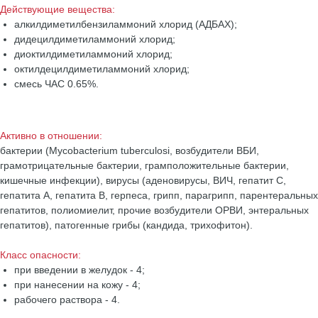
Действующие вещества:
алкилдиметилбензиламмоний хлорид (АДБАХ);
дидецилдиметиламмоний хлорид;
диоктилдиметиламмоний хлорид;
октилдецилдиметиламмоний хлорид;
смесь ЧАС 0.65%.
Активно в отношении:
бактерии (Mycobacterium tuberculosi, возбудители ВБИ,
грамотрицательные бактерии, грамположительные бактерии,
кишечные инфекции), вирусы (аденовирусы, ВИЧ, гепатит С,
гепатита А, гепатита В, герпеса, грипп, парагрипп, парентеральных
гепатитов, полиомиелит, прочие возбудители ОРВИ, энтеральных
гепатитов), патогенные грибы (кандида, трихофитон).
Класс опасности:
при введении в желудок - 4;
при нанесении на кожу - 4;
рабочего раствора - 4.