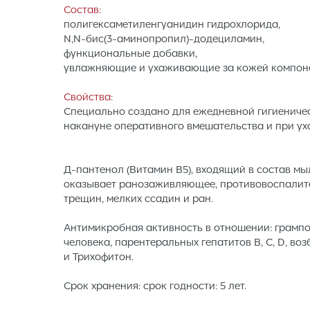
Состав:
полигексаметиленгуанидин гидрохлорида,
N,N-бис(3-аминопропил)-додециламин,
функциональные добавки,
увлажняющие и ухаживающие за кожей компонен
Свойства:
Специально создано для ежедневной гигиениче
накануне оперативного вмешательства и при ухо
Д-пантенол (Витамин В5), входящий в состав мы
оказывает ранозаживляющее, противовоспалите
трещин, мелких ссадин и ран.
Антимикробная активность в отношении: грамп
человека, парентеральных гепатитов В, C, D, в
и Трихофитон.
Срок хранения: срок годности: 5 лет.