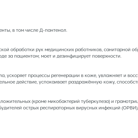
ты, в том числе Д-пантенол.
ской обработки рук медицинских работников, санитарной о
де за пациентом; моет и дезинфицирует поверхности.
ла, ускоряет процессы регенерации в коже, увлажняет и вос
льное действие, успокаивает раздражённую кожу, способств
оложительных (кроме микобактерий туберкулеза) и грамотри
озбудителей острых респираторных вирусных инфекций (ОРВИ),