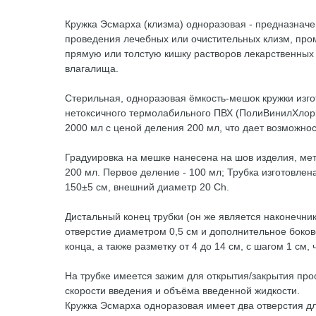
Кружка Эсмарха (клизма) одноразовая - предназначе
проведения лечебных или очистительных клизм, пром
прямую или толстую кишку растворов лекарственных
влагалища.
Стерильная, одноразовая ёмкость-мешок кружки изго
нетоксичного термолабильного ПВХ (ПолиВинилХлори
2000 мл с ценой деления 200 мл, что дает возможно
Градуировка на мешке нанесена на шов изделия, мет
200 мл. Первое деление - 100 мл; Трубка изготовлен
150±5 см, внешний диаметр 20 Сh.
Дистальный конец трубки (он же является наконечни
отверстие диаметром 0,5 см и дополнительное боково
конца, а также разметку от 4 до 14 см, с шагом 1 с
На трубке имеется зажим для открытия/закрытия про
скорости введения и объёма введенной жидкости.
Кружка Эсмарха одноразовая имеет два отверстия д