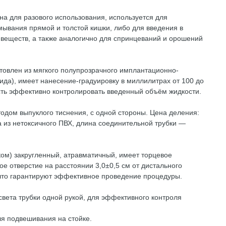
на для разового использования, используется для
ывания прямой и толстой кишки, либо для введения в
 веществ, а также аналогично для спринцеваний и орошений
товлен из мягкого полупрозрачного имплантационно-
да), имеет нанесение-градуировку в миллилитрах от 100 до
сть эффективно контролировать введенный объём жидкости.
одом выпуклого тиснения, с одной стороны. Цена деления:
а из нетоксичного ПВХ, длина соединительной трубки —
ком) закругленный, атравматичный, имеет торцевое
е отверстие на расстоянии 3,0±0,5 см от дистального
м, что гарантируют эффективное проведение процедуры.
света трубки одной рукой, для эффективного контроля
ля подвешивания на стойке.