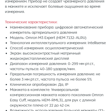
измерением. Прибор не создает чрезмерного давления
в манжете и исключает болевые ощущения во время
измерения.
Технические характеристики:
Наименование прибора: цифровой автоматический
измеритель артериального давления
Модель: Omron M3 Expert (HEM 7132-ALRU)
Технология интеллектуального измерения: Intellisense
Способ измерения: осциллометрический
Экран: высококонтрастный матричный
жидкокристаллический дисплей
Диапазон измерений давления: 0-299 мм рт.ст.,
частоты пульса: 40-180 ударов/мин.
Предельная погрешность измерения давление: не
более 3 мм рт.ст., частота пульса: не более 5%
Клинически апробирован: Да, IP
Манжета в комплекте: Универсальная
компрессионная манжета нового поколения Omron
Easy Cuff, модель HEM-RML31, для рук с длиной
окружности плеча от 22 до 42 см.
Возможность использования большой манжеты (32-