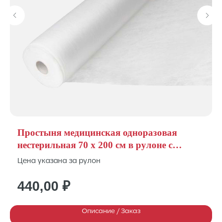
Простыня медицинская одноразовая
нестерильная 70 х 200 см в рулоне с
перфорацией № 100
Цена указана за рулон
440,00
₽
Описание / Заказ