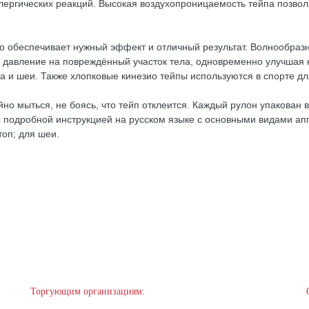
ллергических реакций. Высокая воздухопроницаемость тейпа позво
что обеспечивает нужный эффект и отличный результат. Волнообраз
о давление на повреждённый участок тела, одновременно улучшая 
ца и шеи. Также хлопковые кинезио тейпы используются в спорте д
ойно мыться, не боясь, что тейп отклеится. Каждый рулон упакован 
подробной инструкцией на русском языке с основными видами аппл
топ; для шеи.
Торгующим организациям: