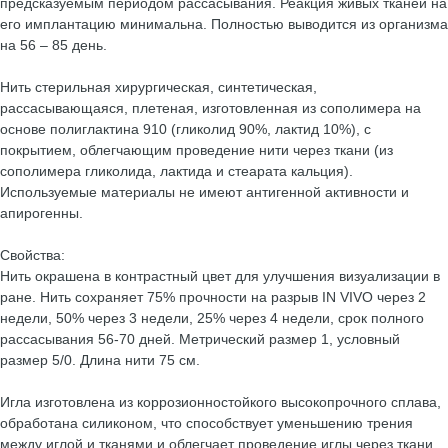
предсказуемым периодом рассасывания. Реакция живых тканей на
его имплантацию минимальна. Полностью выводится из организма
на 56 – 85 день.
Нить стерильная хирургическая, синтетическая,
рассасывающаяся, плетеная, изготовленная из сополимера на
основе полиглактина 910 (гликолид 90%, лактид 10%), с
покрытием, облегчающим проведение нити через ткани (из
сополимера гликолида, лактида и стеарата кальция).
Используемые материалы не имеют антигенной активности и
апирогенны.
Свойства:
Нить окрашена в контрастный цвет для улучшения визуализации в
ране. Нить сохраняет 75% прочности на разрыв IN VIVO через 2
недели, 50% через 3 недели, 25% через 4 недели, срок полного
рассасывания 56-70 дней. Метрический размер 1, условный
размер 5/0. Длина нити 75 см.
Игла изготовлена из коррозионностойкого высокопрочного сплава,
обработана силиконом, что способствует уменьшению трения
между иглой и тканями и облегчает проведение иглы через ткани.