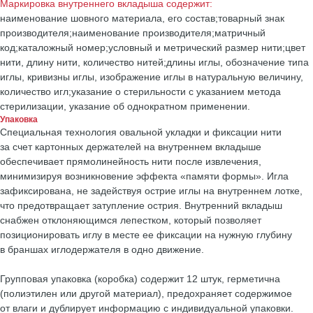
Маркировка внутреннего вкладыша содержит:
наименование шовного материала, его состав;товарный знак
производителя;наименование производителя;матричный
код;каталожный номер;условный и метрический размер нити;цвет
нити, длину нити, количество нитей;длины иглы, обозначение типа
иглы, кривизны иглы, изображение иглы в натуральную величину,
количество игл;указание о стерильности с указанием метода
стерилизации, указание об однократном применении.
Упаковка
Специальная технология овальной укладки и фиксации нити
за счет картонных держателей на внутреннем вкладыше
обеспечивает прямолинейность нити после извлечения,
минимизируя возникновение эффекта «памяти формы». Игла
зафиксирована, не задействуя острие иглы на внутреннем лотке,
что предотвращает затупление острия. Внутренний вкладыш
снабжен отклоняющимся лепестком, который позволяет
позиционировать иглу в месте ее фиксации на нужную глубину
в браншах иглодержателя в одно движение.
Групповая упаковка (коробка) содержит 12 штук, герметична
(полиэтилен или другой материал), предохраняет содержимое
от влаги и дублирует информацию с индивидуальной упаковки.