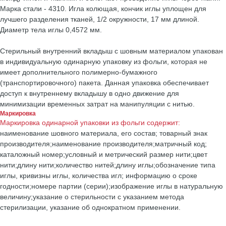
Марка стали - 4310. Игла колющая, кончик иглы уплощен для
лучшего разделения тканей, 1/2 окружности, 17 мм длиной.
Диаметр тела иглы 0,4572 мм.
Стерильный внутренний вкладыш с шовным материалом упакован
в индивидуальную одинарную упаковку из фольги, которая не
имеет дополнительного полимерно-бумажного
(транспортировочного) пакета. Данная упаковка обеспечивает
доступ к внутреннему вкладышу в одно движение для
минимизации временных затрат на манипуляции с нитью.
Маркировка
Маркировка одинарной упаковки из фольги содержит:
наименование шовного материала, его состав; товарный знак
производителя;наименование производителя;матричный код;
каталожный номер;условный и метрический размер нити;цвет
нити;длину нити;количество нитей;длину иглы;обозначение типа
иглы, кривизны иглы, количества игл; информацию о сроке
годности;номере партии (серии);изображение иглы в натуральную
величину;указание о стерильности с указанием метода
стерилизации, указание об однократном применении.