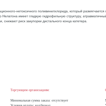
ционного-нетоксичного поливинилхлорида, который размягчается п
ер Нелатона имеет гладкую гидрофильную структуру, атравматичны
, снижают риск закупорки дистального конца катетера.
Торгующим организациям:
Минимальная сумма заказа: отсутствует
Условия оплаты: нал/безнал