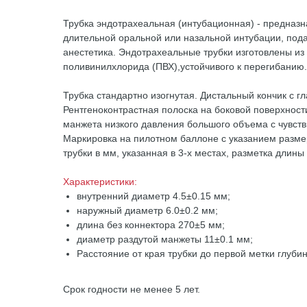
Трубка эндотрахеальная (интубационная) - предназн
длительной оральной или назальной интубации, под
анестетика. Эндотрахеальные трубки изготовлены из
поливинилхлорида (ПВХ),устойчивого к перегибанию.
Трубка стандартно изогнутая. Дистальный кончик с 
Рентгеноконтрастная полоска на боковой поверхност
манжета низкого давления большого объема с чувст
Маркировка на пилотном баллоне с указанием разме
трубки в мм, указанная в 3-х местах, разметка длины
Характеристики:
внутренний диаметр 4.5±0.15 мм;
наружный диаметр 6.0±0.2 мм;
длина без коннектора 270±5 мм;
диаметр раздутой манжеты 11±0.1 мм;
Расстояние от края трубки до первой метки глуби
Срок годности не менее 5 лет.