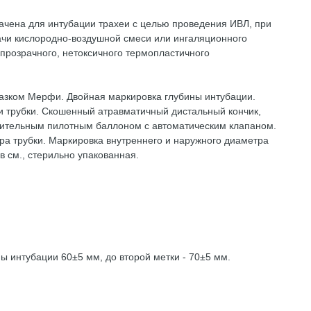
ачена для интубации трахеи с целью проведения ИВЛ, при
ачи кислородно-воздушной смеси или ингаляционного
 прозрачного, нетоксичного термопластичного
глазком Мерфи. Двойная маркировка глубины интубации.
и трубки. Скошенный атравматичный дистальный кончик,
вительным пилотным баллоном с автоматическим клапаном.
ра трубки. Маркировка внутреннего и наружного диаметра
 в см., стерильно упакованная.
ны интубации 60±5 мм, до второй метки - 70±5 мм.