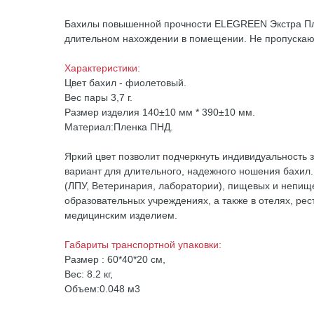
Бахилы повы
шенной прочности ELEGREEN Экстра Плю
длительном нахождении в помещении. Не пропускают г
Характеристики:
Цвет бахил - фиолетовый.
Вес пары 3,7 г.
Размер изделия 140±10 мм * 390±10 мм.
Материал:Пленка ПНД.
Яркий цвет позволит подчеркнуть индивидуальность з
вариант для длительного, надежного ношения бахил
(ЛПУ, Ветеринария, лаборатории), пищевых и непище
образовательных учреждениях, а также в отелях, ре
медицинским изделием.
Габариты транспортной упаковки:
Размер : 60*40*20 см,
Вес: 8.2 кг,
Объем:0.048 м3