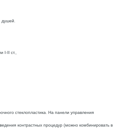
о душей.
-II ст.,
рочного стеклопластика. На панели управления
оведения контрастных процедур (можно комбинировать в