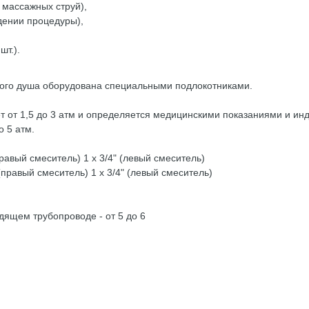
 массажных струй),
дении процедуры),
шт.).
вого душа оборудована специальными подлокотниками.
т от 1,5 до 3 атм и определяется медицинскими показаниями и и
 5 атм.
равый смеситель) 1 х 3/4" (левый смеситель)
(правый смеситель) 1 х 3/4" (левый смеситель)
дящем трубопроводе - от 5 до 6