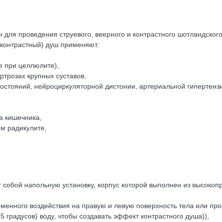
 для проведения струевого, веерного и контрастного шотландског
(контрастный) душ применяют:
е при целлюлите),
ртрозах крупных суставов,
остояний, нейроциркуляторной дистонии, артериальной гипертензии I
а кишечника,
м радикулите,
 собой напольную установку, корпус которой выполнен из высокоп
менного воздействия на правую и левую поверхность тела или пр
5 градусов) воду, чтобы создавать эффект контрастного душа)),