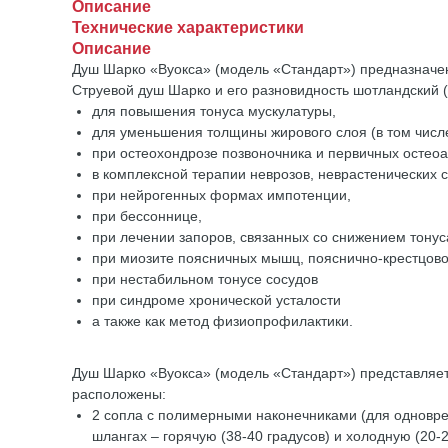
Описание
Технические характеристики
Описание
Душ Шарко «Вуокса» (модель «Стандарт») предназначен
Струевой душ Шарко и его разновидность шотландский 
для повышения тонуса мускулатуры,
для уменьшения толщины жирового слоя (в том числ
при остеохондрозе позвоночника и первичных остеоа
в комплексной терапии неврозов, неврастенических с
при нейрогенных формах импотенции,
при бессоннице,
при лечении запоров, связанных со снижением тонус
при миозите поясничных мышц, пояснично-крестцово
при нестабильном тонусе сосудов
при синдроме хронической усталости
а также как метод физиопрофилактики.
Душ Шарко «Вуокса» (модель «Стандарт») представляет
расположены:
2 сопла с полимерными наконечниками (для одновре
шлангах – горячую (38-40 градусов) и холодную (20-2